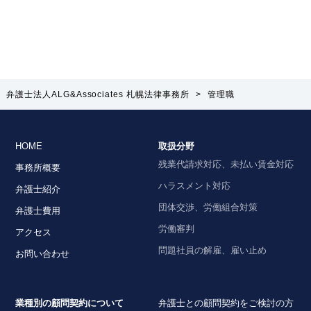
弁護士法人ALG&Associates 札幌法律事務所
>
管理職
HOME
取扱分野
残業代請求対応、未払い賃金対応
事務所概要
ハラスメント対応
弁護士紹介
団体交渉、労働組合対策
弁護士費用
労働審判
アクセス
問題社員の解雇、雇い止め
お問い合わせ
業種別の顧問契約について
弁護士との顧問契約をご検討の方