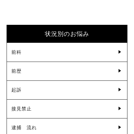
状況別のお悩み
前科
前歴
起訴
接見禁止
逮捕 流れ