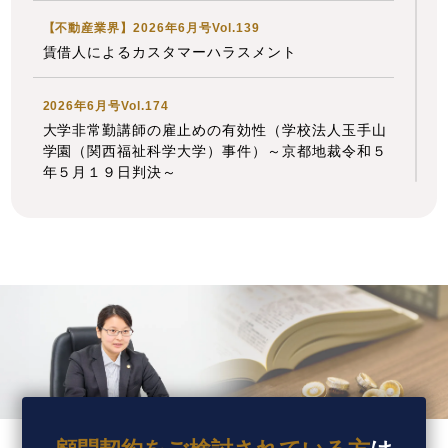
性」の論文を、企業法務担当執行役員・弁護士 家永
【不動産業界】2026年6月号Vol.139
勲、シニアアソシエイト・弁護士 髙木 勝瑛が執筆
賃借人によるカスタマーハラスメント
しました。
独立行政法人 高齢・障害・求職者雇用支援機構
2026年6月号Vol.174
大学非常勤講師の雇止めの有効性（学校法人玉手山
2026年7月1日〈発行〉
学園（関西福祉科学大学）事件）～京都地裁令和５
年５月１９日判決～
2026年7月1日
【タイ】2026年4月号Vol.49
『高齢者住宅新聞』
2026年4月における法律アップデート
企業法務担当執行役員・弁護士 家永 勲による連載
「介護施設を取り巻く法律問題の今」
『第177回
【不動産業界】2026年5月号Vol.138
自殺による損害の回収方法』
「賃貸人は一切責任を負わない」という特約の有効
高齢者住宅新聞 2026年7月1日〈発行〉
性
【タイ】2026年3月号Vol.48
2026年6月8日
2026年3月における法律アップデート
『全国賃貸住宅新聞』