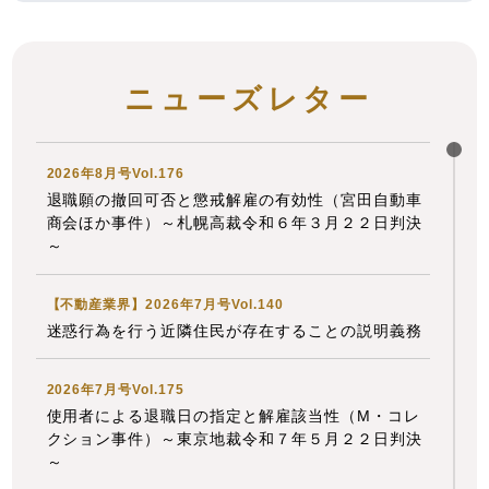
解決！！身近な不動産トラブル」
第139回『相続と
個人情報保護法』
全国賃貸住宅新聞 2026年7月13日〈発行〉
ニューズレター
2026年7月10日
2026年8月号Vol.176
『先見労務管理 賃金統計と雇用実務』
退職願の撤回可否と懲戒解雇の有効性（宮田自動車
「判例詳解 連載［283］名古屋自動車学校事件」
商会ほか事件）～札幌高裁令和６年３月２２日判決
～
の論文を、企業法務担当執行役員・弁護士 家永 勲
が執筆しました。
【不動産業界】2026年7月号Vol.140
労働調査会 2026年7月10日〈発行〉
迷惑行為を行う近隣住民が存在することの説明義務
2026年7月1日
2026年7月号Vol.175
使用者による退職日の指定と解雇該当性（M・コレ
『エルダー』
クション事件）～東京地裁令和７年５月２２日判決
【知っておきたい労働法Q&A】「第96回 雇用外の
～
執行役員と継続雇用の関係、ホテル支配人の労働者