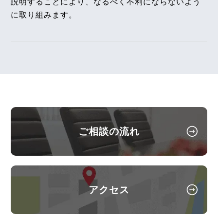
説明することにより、なるべく不利にならないよう
同一賃金と労使自治、従業員による部下の引き抜き
月２７日判決～
に取り組みます。
行為の違法性」の論文を、企業法務担当執行役員・
弁護士 家永 勲、シニアアソシエイト・弁護士 髙木
【不動産業界】2025年2月号Vol.123
転貸可能のマンションで民泊使用をすることの可否
勝瑛が執筆しました。
独立行政法人 高齢・障害・求職者雇用支援機構
【タイ】2025年1月号Vol.34
2026年1月1日〈発行〉
2025年1月における法律アップデート
2026年1月1日
2025年2月号Vol.158
『労働基準&人事労務実務Q&A』
有給休暇に対する時季変更権の行使時期（東海旅客
ご相談の流れ
鉄道事件）～東京高等裁判所令和6年2月28日判決～
今これが知りたいQ&A『有期教員と無期教職員の賃
金格差を違法とした明徳学園事件判決を読む』の論
【タイ】2025年1月号Vol.33
文を、代表執行役員・弁護士 片山雅也が執筆しまし
2025年1月法律アップデート(臨時版)
た。
アクセス
一般社団法人日本労務研究会 定期刊行物 2026年1
【不動産業界】2025年1月号Vol.122
月1日〈発行〉
賃貸借における敷地の利用権