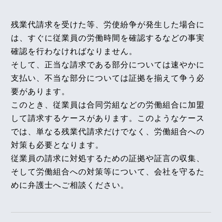
【タイ】2025年7月号Vol.40
残業代請求を受けた等、労使紛争が発生した場合に
2025年7月における法律アップデート
2026年3月9日
は、すぐに従業員の労働時間を確認するなどの事実
『全国賃貸住宅新聞』
確認を行わなければなりません。
【タイ】2025年6月号Vol.39
企業法務担当執行役員・弁護士 家永 勲「弁護士が
そして、正当な請求である部分については速やかに
2025年6月における法律アップデート
解決！！身近な不動産トラブル」
第135回『電気料
支払い、不当な部分については証拠を揃えて争う必
金を支払わずに使用した入居者への電気料金の請
要があります。
【タイ】2025年5月号Vol.38
求』
このとき、従業員は合同労組などの労働組合に加盟
2025年5月における法律アップデート
全国賃貸住宅新聞 2026年3月9日〈発行〉
して請求するケースがあります。このようなケース
では、単なる残業代請求だけでなく、労働組合への
【タイ】2025年4月号Vol.37
2025年4月における法律アップデート
対策も必要となります。
2026年3月4日
従業員の請求に対処するための証拠や証言の収集、
『高齢者住宅新聞』
そして労働組合への対策等について、会社を守るた
2025年9月号Vol.165
企業法務担当執行役員・弁護士 家永 勲による連載
利用者の奪取行為が不法行為に当たるのか、競業避
めに弁護士へご相談ください。
「介護施設を取り巻く法律問題の今」
『第173回
止義務の黙示の合意が認められるかについて（あも
る訪問看護ステーション事件）～大阪地裁令和６年
賃貸人が負う修繕義務の範囲』
１０月１日判決～
高齢者住宅新聞 2026年3月4日〈発行〉