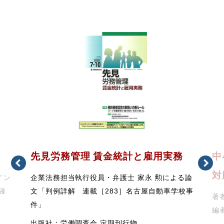
先見労務管理 賃金統計と雇用実務
中
対
イン
企業法務担当執行役員・弁護士 家永 勲による論
確
文「判例詳解 連載［283］名古屋自動車学校事
著者
件」
編
出版社：労働調査会 定期刊行物