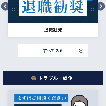
退職勧奨
解雇
すべて見る
トラブル・紛争