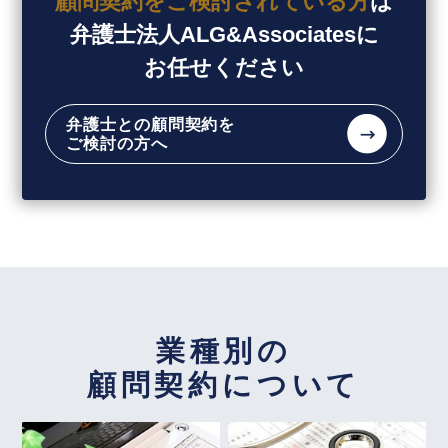
顧問契約を
ご検討されている方
は
企業法務担当執行役員・弁護士 家永 勲「弁護士が
弁護士法人ALG&Associatesに
【タイ】2026年2月号Vol.47
解決！！身近な不動産トラブル」
第138回『近隣住
2026年2月における法律アップデート
お任せください
民による迷惑行為への法的対応』
全国賃貸住宅新聞 2026年6月8日〈発行〉
【タイ】2026年1月号Vol.46
弁護士との顧問契約を
2026年1月における法律アップデート
ご検討の方へ
2026年6月3日
【タイ】2025年12月号Vol.45
『高齢者住宅新聞』
2025年12月における法律アップデート
企業法務担当執行役員・弁護士 家永 勲による連載
「介護施設を取り巻く法律問題の今」
『第176回
2026年5月号Vol.173
ペット飼育禁止特約違反による賃貸借契約の解除』
副業・兼業における労働時間の通算について（タイ
ミー事件）～東京地裁令和７年３月２７日判決～
高齢者住宅新聞 2026年6月3日〈発行〉
業種別の
【不動産業界】2026年4月号Vol.137
顧問契約について
2026年6月1日
ペット不可物件でのペット飼育
『エルダー』
【知っておきたい労働法Q&A】「第95回 高年齢者
2026年4月号Vol.172