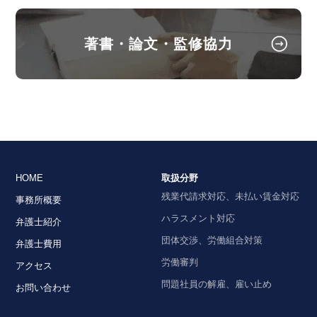
2025年1月号Vol.157
2025年12月8日
再雇用嘱託職員と正職員の間の基本給および 賞与に
著書・論文・監修協力
『全国賃貸住宅新聞』
係る相違と旧労働契約法20条違反の成否（名古屋自
企業法務担当執行役員・弁護士 家永勲「弁護士が解
動車学校事件）～最高裁第一小法廷判決令和５年７
月２０日判決～
決！！身近な不動産トラブル」
第132回『ペット飼
育禁止特約違反と賃貸借契約の解除』
【タイ】2024年12月号Vol.32
全国賃貸住宅新聞 2025年12月8日〈発行〉
2024年12月における法律アップデート
2025年12月3日
HOME
取扱分野
【不動産業界】2024年12月号Vol.121
LPガス法改正について
『高齢者住宅新聞』
残業代請求対応、未払い賃金対応
事務所概要
企業法務担当執行役員・弁護士 家永勲による連載
ハラスメント対応
弁護士紹介
2024年12月号Vol.156
「介護施設を取り巻く法律問題の今」
『第171回
団体交渉、労働組合対策
弁護士費用
事業場外労働みなし制適用の可否（セントリオン・
迷惑行為を理由とする賃貸借契約解除』
労働審判
ヘルスケア・ジャパン事件）～東京高等裁判所令和
アクセス
高齢者住宅新聞 2025年12月3日〈発行〉
４年１１月１６日判決～
問題社員の解雇、雇い止め
お問い合わせ