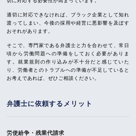
切に対応する必要性が高まっています。
2026年4月1日
『高齢者住宅新聞』
適切に対応できなければ、ブラック企業として知れ
2025年11月号Vol.167
企業法務担当執行役員・弁護士 家永 勲による連載
就労開始前における求人票相違の契約書作成と労働
渡ってしまい、今後の採用や経営に悪影響を及ぼす
条件（マンダイディライト事件）～大津地裁令和６
「介護施設を取り巻く法律問題の今」
『第174回
おそれがあります。
年１２月２０日判決～
相続人がいない賃借人死亡時の残置物処分』
高齢者住宅新聞 2026年4月1日〈発行〉
そこで、専門家である弁護士と力を合わせて、常日
【不動産業界】2025年10月号Vol.131
頃から労働問題への準備をしておく必要がありま
隣地の樹木が越境してきた場合の切除について
す。就業規則の作り込みが不十分だと感じていた
2026年4月1日
り、労働者とのトラブルへの準備が不足していると
2025年10月号Vol.166
『エルダー』
お考えであれば、ぜひご相談ください。
長期間に及ぶ自宅待機命令が不法行為にあたるの
【知っておきたい労働法Q&A】「第93回 労働条件
か、これに引き続く懲戒解雇の有効性について（み
変更による定年制の導入、適性判断目的の有期雇用
ずほ銀行事件）～東京地裁令和６年４月２４日判決
と試用期間」の論文を、企業法務担当執行役員・弁
～
弁護士に依頼する
メリット
護士 家永 勲、シニアアソシエイト・弁護士 髙木 勝
【不動産業界】2025年9月号Vol.130
瑛が執筆しました。
賃貸人に通知することなく賃借人が居室内を修繕し
独立行政法人 高齢・障害・求職者雇用支援機構
た場合の費用負担について
労使紛争・
残業代請求
2026年4月1日〈発行〉