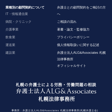
【タイ】2024年11月号Vol.31
2025年12月1日
2024年11月における法律アップデート
業種別の顧問契約について
弁護士との顧問契約をご検討の方
『エルダー』
IT・情報通信業
へ
【知っておきたい労働法Q&A】「第89回 高齢者の
【タイ】2024年10月号Vol.30
病院・クリニック
ご相談の流れ
体調不良と安全配慮義務、解雇後の再就職と就労の
2024年10月における法律アップデート
介護事業
著書・論文・監修協力
意思」の論文を、企業法務担当執行役員・弁護士 家
飲食業
プライバシーポリシー
永 勲、シニアアソシエイト・弁護士 髙木 勝瑛が執
【不動産業界】2024年11月号Vol.120
筆しました。
自治会への加入義務とゴミ捨て場の使用について
運送業
個人情報取扱いに関する記述
独立行政法人 高齢・障害・求職者雇用支援機構
建設業
弁護士法人ALG&Associates 札幌
2025年12月1日〈発行〉
2024年11月号Vol.155
法律事務所
労働者との間における賃金減額合意の有効性及び労
オフィシャルサイト
働者の管理監督者性が否定された事例（阪神協同作
業事件）～東京地裁令和４年２月２５日判決～
2025年11月14日
『労政時報』
札幌の弁護士による労務・労働問題の相談
【不動産業界】2024年10月号Vol.119
【相談室Q&A】自転車通勤中の熱中症は通勤災害と
入居者が電気料金を支払わずに電気を使用した場合
なり、会社は安全配慮義務違反を問われるか
の論文
札幌法律事務所
の電気料金の請求について
を、企業法務担当執行役員・弁護士 家永 勲が執筆
しました。
事務所：
弁護士法人ALG&Associates
札幌法律事務所(札幌弁護士会)