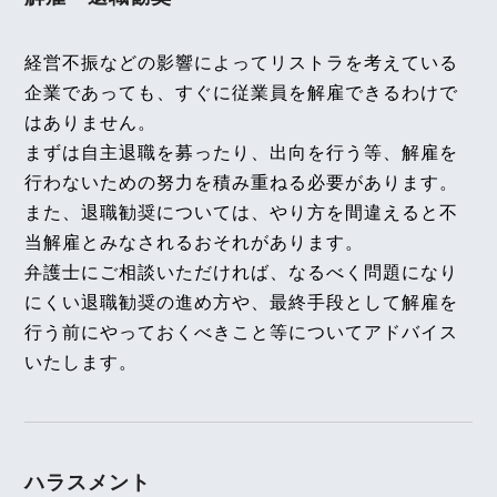
【不動産業界】2025年6月号Vol.127
償還請求後に増築部分が滅失した場合の扱い』
賃料増額請求について
全国賃貸住宅新聞 2026年2月9日〈発行〉
経営不振などの影響によってリストラを考えている
企業であっても、すぐに従業員を解雇できるわけで
2025年6月号Vol.162
在宅勤務者に対する出社命令等の有効性（アイ・デ
はありません。
2026年2月4日
ィ・エイチ事件）～東京地方裁判所令和４年１１月
まずは自主退職を募ったり、出向を行う等、解雇を
『高齢者住宅新聞』
１６日判決～
行わないための努力を積み重ねる必要があります。
企業法務担当執行役員・弁護士 家永 勲による連載
また、退職勧奨については、やり方を間違えると不
「介護施設を取り巻く法律問題の今」
『第172回
【不動産業界】2025年5月号Vol.126
当解雇とみなされるおそれがあります。
強風により建物の窓枠が外れ入居者所有車両が損傷
賃貸人の告知義務』
弁護士にご相談いただければ、なるべく問題になり
した場合の賠償責任
高齢者住宅新聞 2026年2月4日〈発行〉
にくい退職勧奨の進め方や、最終手段として解雇を
行う前にやっておくべきこと等についてアドバイス
2025年5月号Vol.161
2026年2月1日
更新上限・不更新条項に基づく有期雇用契約の雇止
いたします。
めの適法性（日本通運事件）～東京高等裁判所令和
『エルダー』
４年９月１４日判決～
【知っておきたい労働法Q&A】「第91回 死亡時退
職金の支給対象者、求人票と異なる条件での内定通
【不動産業界】2025年4月号Vol.125
ハラスメント
知」の論文を、企業法務担当執行役員・弁護士 家永
ペット可物件における原状回復義務の負担者