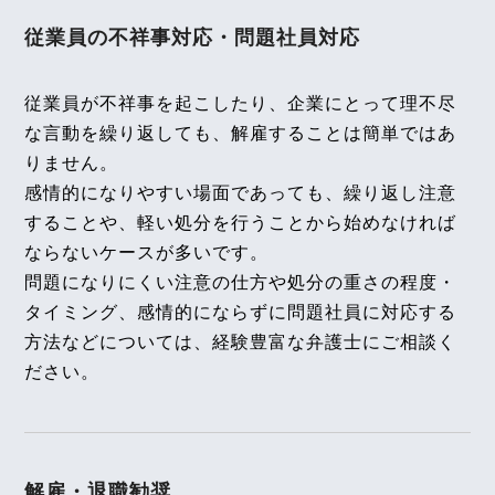
従業員の不祥事対応・
問題社員対応
【不動産業界】2025年8月号Vol.129
2026年3月1日
迷惑行為を行う入居者との賃貸借契約解除について
『エルダー』
従業員が不祥事を起こしたり、企業にとって理不尽
2025年8月号Vol.164
【知っておきたい労働法Q&A】「第92回 定年後再
な言動を繰り返しても、解雇することは簡単ではあ
経過措置に基づく手当支給相違の短時間・有期雇用
雇用と雇止めにおける期待可能性、会社に無断の副
りません。
労働者法８条違反該当性～大阪地裁令和６年６月２
業と労働時間の通算」の論文を、企業法務担当執行
感情的になりやすい場面であっても、繰り返し注意
０日判決～
することや、軽い処分を行うことから始めなければ
役員・弁護士 家永 勲、シニアアソシエイト・弁護
ならないケースが多いです。
士 髙木 勝瑛が執筆しました。
【不動産業界】2025年7月号Vol.128
問題になりにくい注意の仕方や処分の重さの程度・
独立行政法人 高齢・障害・求職者雇用支援機構
水道代の消滅時効の考え方
タイミング、感情的にならずに問題社員に対応する
2026年3月1日〈発行〉
方法などについては、経験豊富な弁護士にご相談く
2025年7月号Vol.163
ださい。
飲酒運転等を理由とする懲戒免職処分により退職し
2026年2月9日
た公務員に対する退職手当全部支給制限処分の適法
性について（大津市事件）～最高裁令和６年６月２
『全国賃貸住宅新聞』
７日判決～
企業法務担当執行役員・弁護士 家永 勲「弁護士が
解決！！身近な不動産トラブル」
第134回『有益費
解雇・退職勧奨