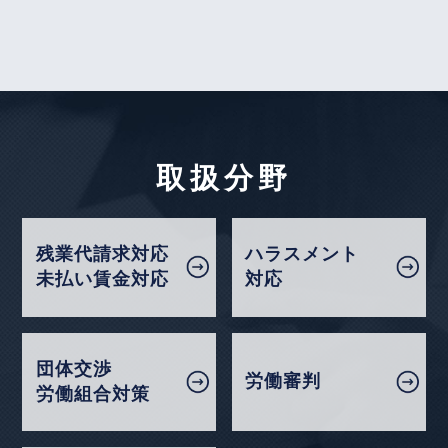
サービスドライバーの割増賃金請求と変形労働時間
企業法務担当執行役員・弁護士 家永 勲「弁護士が
制（ヤマト運輸（未払割増賃金）事件）～大阪地裁
解決！！身近な不動産トラブル」
第137回『外国人
令和４年２月２２日判決～
留学生の生活ルールにまつわるトラブル』
全国賃貸住宅新聞 2026年5月11日〈発行〉
【不動産業界】2026年1月号Vol.134
入居者が死亡した場合の連帯保証人・相続人への原
状回復費用請求
2026年5月6日
取扱分野
『高齢者住宅新聞』
2026年1月号Vol.169
職種限定合意に反する配転命令の不法行為該当性
企業法務担当執行役員・弁護士 家永 勲による連載
（滋賀県社会福祉協議会事件）～大阪高裁令和７年
「介護施設を取り巻く法律問題の今」
『第175回
残業代請求対応
ハラスメント
１月２３日判決～
未払い賃金対応
対応
賃貸人の変更と保証債務の「随伴性」』
高齢者住宅新聞 2026年5月6日〈発行〉
【タイ】2025年11月号Vol.44
2025年11月における法律アップデート
団体交渉
2026年5月1日
労働審判
労働組合対策
【不動産業界】2025年12月号Vol.133
『エルダー』
賃貸人が賃借人に使用収益させる義務に違反するケ
【知っておきたい労働法Q&A】「第94回 高年齢者
ース