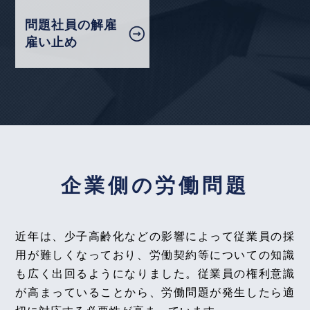
雇用確保措置、就業規則と矛盾する労使慣行の成
問題社員の解雇
否」の論文を、企業法務担当執行役員・弁護士 家永
【タイ】2025年10月号Vol.43
雇い止め
勲、シニアアソシエイト・弁護士 髙木 勝瑛が執筆
2025年10月における法律アップデート
しました。
独立行政法人 高齢・障害・求職者雇用支援機構
2025年12月号Vol.168
運行時間外手当を導入する賃金規定の改定の有効性
2026年5月1日〈発行〉
等（あさと物流事件）～神戸地裁令和６年５月１３
日判決～
2026年4月13日
【不動産業界】2025年11月号Vol.132
『全国賃貸住宅新聞』
企業側の労働問題
インターネット使用料が無料の物件でも、使用不能
企業法務担当執行役員・弁護士 家永 勲「弁護士が
分の賃料は減額されるか
解決！！身近な不動産トラブル」
第136回『長期
間、物件を不在にする賃借人への対応方法につい
【タイ】2025年9月号Vol.42
近年は、少子高齢化などの影響によって従業員の採
て』
2025年9月における法律アップデート
用が難しくなっており、労働契約等についての知識
全国賃貸住宅新聞 2026年4月13日〈発行〉
も広く出回るようになりました。従業員の権利意識
【タイ】2025年8月号Vol.41
が高まっていることから、労働問題が発生したら適
2025年8月における法律アップデート