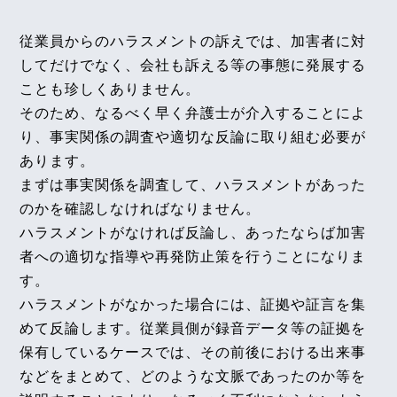
勲、シニアアソシエイト・弁護士 髙木 勝瑛が執筆
しました。
従業員からのハラスメントの訴えでは、加害者に対
【タイ】2025年3月号Vol.36
独立行政法人 高齢・障害・求職者雇用支援機構
してだけでなく、会社も訴える等の事態に発展する
2025年3月における法律アップデート
ことも珍しくありません。
2026年2月1日〈発行〉
そのため、なるべく早く弁護士が介入することによ
2025年4月号Vol.160
不当労働行為救済申立ての不法行為該当性（よこは
り、事実関係の調査や適切な反論に取り組む必要が
2026年1月12日
まシティユニオン事件）～横浜地裁令和５年２月２
あります。
８日判決、東京高裁令和５年１１月１５日判決～
『全国賃貸住宅新聞』
まずは事実関係を調査して、ハラスメントがあった
企業法務担当執行役員・弁護士 家永 勲「弁護士が
のかを確認しなければなりません。
【不動産業界】2025年3月号Vol.124
解決！！身近な不動産トラブル」
第133回『入居者
ハラスメントがなければ反論し、あったならば加害
防犯カメラとプライバシー侵害について
および近隣住民からの騒音クレーム』
者への適切な指導や再発防止策を行うことになりま
全国賃貸住宅新聞 2026年1月12日〈発行〉
す。
【タイ】2025年2月号Vol.35
ハラスメントがなかった場合には、証拠や証言を集
2025年2月における法律アップデート
めて反論します。従業員側が録音データ等の証拠を
2026年1月1日
保有しているケースでは、その前後における出来事
2025年3月号Vol.159
『エルダー』
などをまとめて、どのような文脈であったのか等を
派遣先企業と紹介予定派遣者との間の労働契約の成
【知っておきたい労働法Q&A】「第90回 同一労働
否（任天堂ほか事件）～京都地方裁判所令和６年２