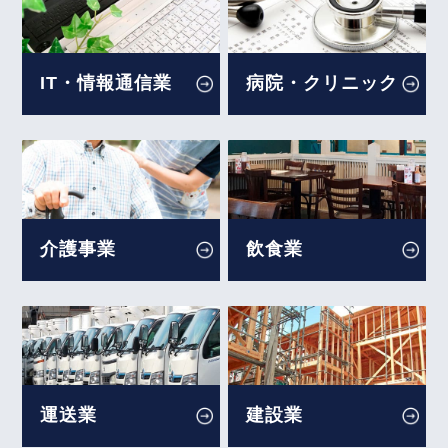
機密情報へのアクセス等を理由とした解雇の有効性
就業確保措置、問題社員の対応について」の論文
（Ｖｅｌｏｃｉｔｙ Ｇｌｏｂａｌ Ｊａｐａｎ事
を、企業法務担当執行役員・弁護士 家永 勲、シニ
件）～東京地裁令和６年９月２５日判決～
アアソシエイト・弁護士 髙木 勝瑛が執筆しまし
IT・情報通信業
病院・クリニック
た。
【不動産業界】2026年3月号Vol.136
独立行政法人 高齢・障害・求職者雇用支援機構
転借人が居室の修繕に支出した費用について、原契
2026年6月1日〈発行〉
約の賃貸人は責任を負うか
2026年3月号Vol.171
2026年5月15日
事業場外みなし労働時間制における「労働時間を算
介護事業
飲食業
『労務事情』
定し難いとき」への該当性（協同組合グローブ事
件）～最高裁令和６年４月１６日判決～
企業法務担当執行役員・弁護士 家永 勲による論文
「海外勤務者の労務問題」
【不動産業界】2026年2月号Vol.135
株式会社産労総合研究所 2026年5月15日〈発行〉
入居者の失火で物件が損傷した場合、どのように賃
貸人は賠償請求できるか。
2026年5月11日
運送業
建設業
2026年2月号Vol.170
『全国賃貸住宅新聞』