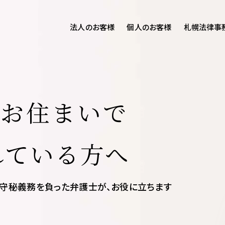
法人のお客様
個人のお客様
札幌法律事
客様ご相談
個人のお客様ご相談
専用サイト
交通事故
労務専用サイト
医療過誤
に
お住まいで
離婚問題
刑事事件
相続問題
損害賠償
れている方へ
守秘義務を負った弁護士が、お役に立ちます