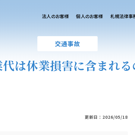
法人のお客様
個人のお客様
札幌法律事
客様ご相談
個人のお客様ご相談
交通事故
専用サイト
交通事故
労務専用サイト
医療過誤
業代は休業損害に含まれる
離婚問題
刑事事件
相続問題
損害賠償
更新日：2026/05/18