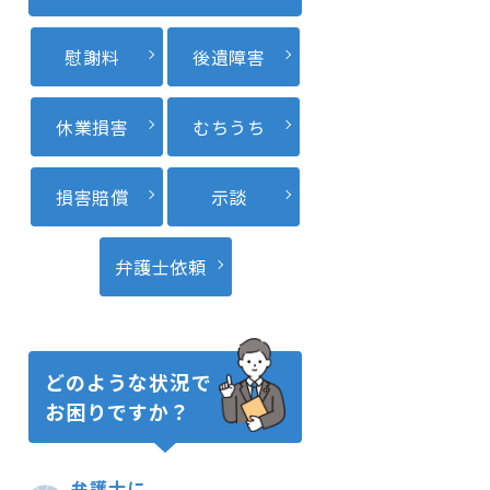
慰謝料
後遺障害
休業損害
むちうち
損害賠償
示談
弁護士依頼
どのような状況で
お困りですか？
弁護士に