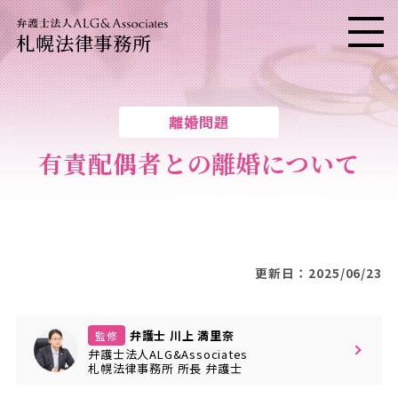
札幌法律事務所
メニ
離婚問題
有責配偶者との離婚について
更新日：2025/06/23
弁護士 川上 満里奈
監修
弁護士法人ALG&Associates
札幌法律事務所
所長
弁護士