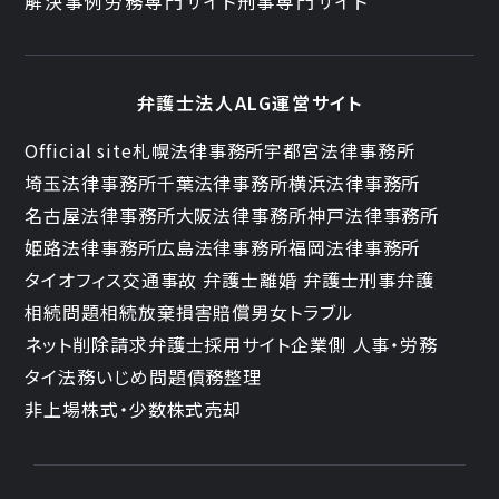
解決事例
労務専門サイト
刑事専門サイト
弁護士法人ALG運営サイト
Official site
札幌法律事務所
宇都宮法律事務所
埼玉法律事務所
千葉法律事務所
横浜法律事務所
名古屋法律事務所
大阪法律事務所
神戸法律事務所
姫路法律事務所
広島法律事務所
福岡法律事務所
タイオフィス
交通事故 弁護士
離婚 弁護士
刑事弁護
相続問題
相続放棄
損害賠償
男女トラブル
ネット削除請求
弁護士採用サイト
企業側 人事・労務
タイ法務
いじめ問題
債務整理
非上場株式・少数株式売却