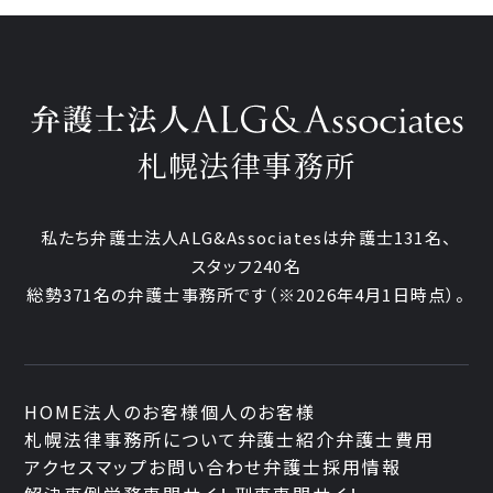
札幌法律事務所
私たち弁護士法人ALG&Associatesは弁護士
131
名、
スタッフ
240名
総勢
371
名の弁護士事務所です
（
※2026年4月1日時点
）。
HOME
法人のお客様
個人のお客様
札幌法律事務所について
弁護士紹介
弁護士費用
アクセスマップ
お問い合わせ
弁護士採用情報