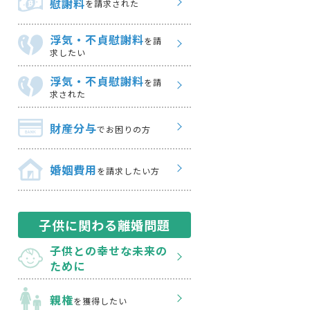
慰謝料
を請求された
浮気・不貞慰謝料
を請
求したい
浮気・不貞慰謝料
を請
求された
財産分与
でお困りの方
婚姻費用
を請求したい方
子供に関わる離婚問題
子供との幸せな
未来の
ために
親権
を獲得したい