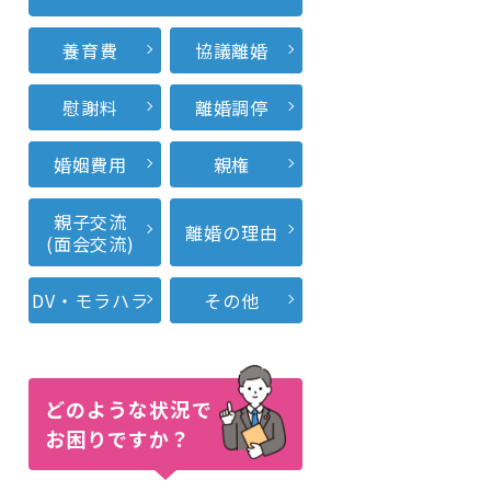
養育費
協議離婚
慰謝料
離婚調停
婚姻費用
親権
親子交流
離婚の理由
(面会交流)
DV・モラハラ
その他
どのような状況で
お困りですか？