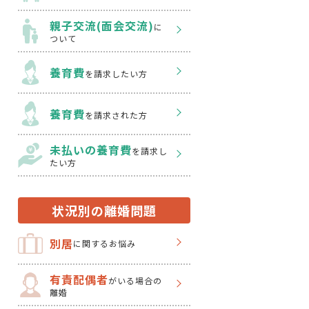
親子交流(面会交流)
に
ついて
養育費
を請求したい方
養育費
を請求された方
未払いの養育費
を
請求し
たい方
状況別の離婚問題
別居
に関するお悩み
有責配偶者
がいる場合の
離婚