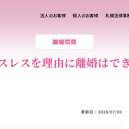
法人のお客様
個人のお客様
札幌法律事
客様ご相談
個人のお客様ご相談
離婚問題
専用サイト
交通事故
労務専用サイト
医療過誤
スレスを理由に離婚はで
離婚問題
刑事事件
相続問題
損害賠償
更新日：2026/07/03