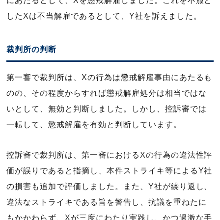
にあたるとして、Xを懲戒解雇しました。これを不服と
したXは不当解雇であるとして、Y社を訴えました。
裁判所の判断
第一審で裁判所は、Xの行為は懲戒解雇事由にあたるも
のの、その程度からすれば懲戒解雇処分は相当ではな
いとして、無効と判断しました。しかし、控訴審では
一転して、懲戒解雇を有効と判断しています。
控訴審で裁判所は、第一審におけるXの行為の違法性評
価が誤りであると指摘し、本件ストライキ等によるY社
の損害も追加で評価しました。また、Y社が繰り返し、
違法なストライキである旨を警告し、抗議を重ねたに
もかかわらず、Xが三度にわたり実践し、かつ過激な手