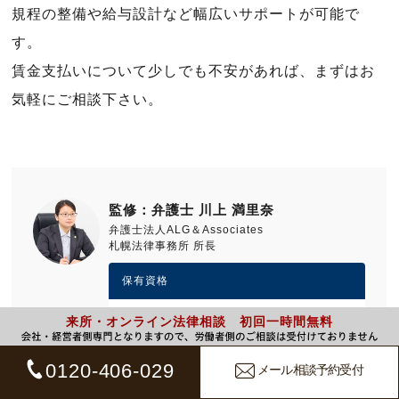
規程の整備や給与設計など幅広いサポートが可能で
す。
賃金支払いについて少しでも不安があれば、まずはお
気軽にご相談下さい。
監修：弁護士 川上 満里奈
弁護士法人ALG＆Associates
札幌法律事務所 所長
保有資格
弁護士
来所・オンライン法律相談 初回一時間無料
(札幌弁護士会所属・登録番号：64785)
札幌弁護士会所属。弁護士法人ALG&Associatesでは高品質の
0120-406-029
メール相談予約受付
法的サービスを提供し、顧客満足のみならず、「顧客感動」を
目指し、新しい法的サービスの提供に努めています。