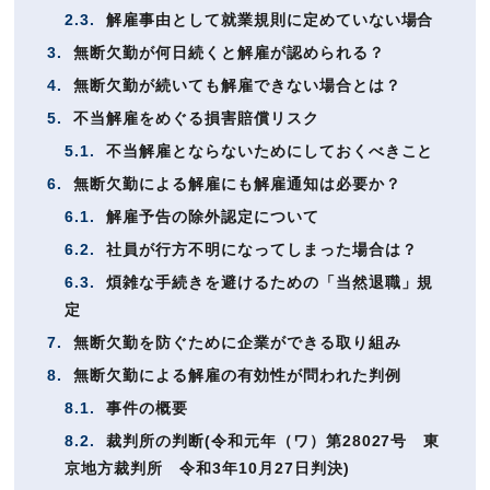
2.3.
解雇事由として就業規則に定めていない場合
3.
無断欠勤が何日続くと解雇が認められる？
4.
無断欠勤が続いても解雇できない場合とは？
5.
不当解雇をめぐる損害賠償リスク
5.1.
不当解雇とならないためにしておくべきこと
6.
無断欠勤による解雇にも解雇通知は必要か？
6.1.
解雇予告の除外認定について
6.2.
社員が行方不明になってしまった場合は？
6.3.
煩雑な手続きを避けるための「当然退職」規
定
7.
無断欠勤を防ぐために企業ができる取り組み
8.
無断欠勤による解雇の有効性が問われた判例
8.1.
事件の概要
8.2.
裁判所の判断(令和元年（ワ）第28027号 東
京地方裁判所 令和3年10月27日判決)