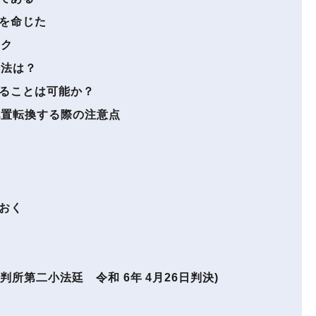
を命じた
スク
処法は？
ることは可能か？
置転換する際の注意点
おく
例
判所第二小法廷 令和 6年 4月26日判決)