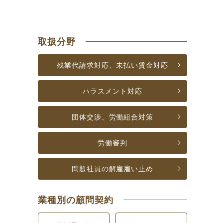
取扱分野
残業代請求対応、
未払い賃金対応
ハラスメント対応
団体交渉、
労働組合対策
労働審判
問題社員の解雇
雇い止め
業種別の顧問契約